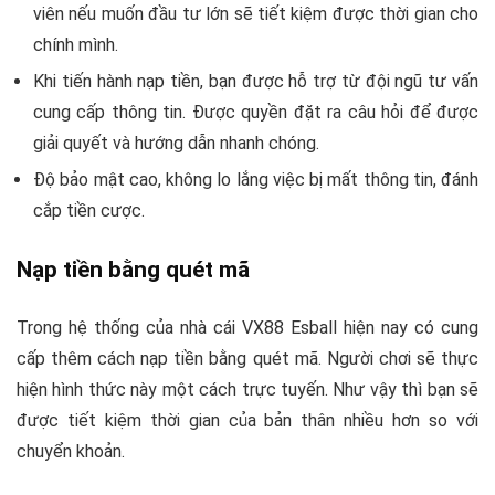
viên nếu muốn đầu tư lớn sẽ tiết kiệm được thời gian cho
chính mình.
Khi tiến hành nạp tiền, bạn được hỗ trợ từ đội ngũ tư vấn
cung cấp thông tin. Được quyền đặt ra câu hỏi để được
giải quyết và hướng dẫn nhanh chóng.
Độ bảo mật cao, không lo lắng việc bị mất thông tin, đánh
cắp tiền cược.
Nạp tiền bằng quét mã
Trong hệ thống của nhà cái VX88 Esball hiện nay có cung
cấp thêm cách nạp tiền bằng quét mã. Người chơi sẽ thực
hiện hình thức này một cách trực tuyến. Như vậy thì bạn sẽ
được tiết kiệm thời gian của bản thân nhiều hơn so với
chuyển khoản.