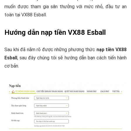
muốn được tham gia săn thưởng với mức nhỏ, đầu tư an
toàn tại VX88 Esball.
Hướng dẫn nạp tiền VX88 Esball
Sau khi đã nắm rõ được những phương thức
nạp tiền VX88
Esball
, sau đây chúng tôi sẽ hướng dẫn bạn cách tiến hành
cơ bản.