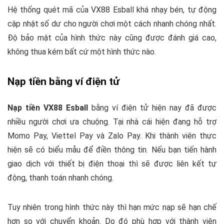
Hệ thống quét mã của VX88 Esball khá nhạy bén, tự động
cập nhật số dư cho người chơi một cách nhanh chóng nhất.
Độ bảo mật của hình thức này cũng được đánh giá cao,
không thua kém bất cứ một hình thức nào.
Nạp tiền bằng ví điện tử
Nạp tiền VX88 Esball
bằng ví điện tử hiện nay đã được
nhiều người chơi ưa chuộng. Tại nhà cái hiện đang hỗ trợ
Momo Pay, Viettel Pay và Zalo Pay. Khi thành viên thực
hiện sẽ có biểu mẫu để điền thông tin. Nếu bạn tiến hành
giao dịch với thiết bị điện thoại thì sẽ được liên kết tự
động, thanh toán nhanh chóng.
Tuy nhiên trong hình thức này thì hạn mức nạp sẽ hạn chế
hơn so với chuyển khoản. Do đó phù hợp với thành viên