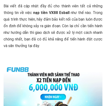
Bài viết đã cập nhật đầy đủ cho thành viên tất cả những
thông tin về việc
nạp tiền VX88 Esball
như thế nào. Trong
quá trình thực hiện, hãy đảm bảo kết nối của bạn luôn được
ổn định để không xảy ra gián đoạn. Còn lại chỉ cần tiến hành
như hướng dẫn thì giao dịch sẽ được xử lý một cách nhanh
chóng nhất, bạn đã có đủ khả năng để tiến hành đặt cược
và săn thưởng tại đây.