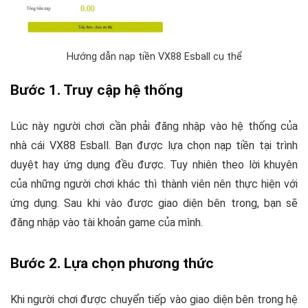
Hướng dẫn nạp tiền VX88 Esball cụ thể
Bước 1. Truy cập hệ thống
Lúc này người chơi cần phải đăng nhập vào hệ thống của
nhà cái VX88 Esball. Bạn được lựa chọn nạp tiền tại trình
duyệt hay ứng dụng đều được. Tuy nhiên theo lời khuyên
của những người chơi khác thì thành viên nên thực hiện với
ứng dụng. Sau khi vào được giao diện bên trong, bạn sẽ
đăng nhập vào tài khoản game của mình.
Bước 2. Lựa chọn phương thức
Khi người chơi được chuyển tiếp vào giao diện bên trong hệ