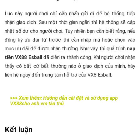
Lúc này người chơi chỉ cần nhấn gửi đi để hệ thống tiếp
nhận giao dịch. Sau một thời gian ngắn thì hệ thống sẽ cập
nhật số dư cho người chơi. Tuy nhiên bạn cần biết rằng, nếu
đăng ký ưu đãi từ trước thì cần nhập mã hoặc chọn vào
mục ưu đãi để được nhận thưởng. Như vậy thì quá trình
nạp
tiền VX88 Esball
đã diễn ra thành công. Khi người chơi nhận
thấy có bất cứ bất thường nào ở giao dịch của mình, hãy
liên hệ ngay đến trung tâm hỗ trợ của VX8 Esball.
>>> Xem thêm:
Hướng dẫn cài đặt và sử dụng app
VX88cho anh em tân thủ
Kết luận