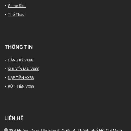
Game Slot
Thể Thao
THÔNG TIN
ĐĂNG KÝ VX88
KHUYẾN MÃI VX88
NẠP TIỀN VX88
RÚT TIỀN VX88
LIÊN HỆ
384 Hoàng Diệu, Phường 6, Quận 4, Thành phố Hồ Chí Minh