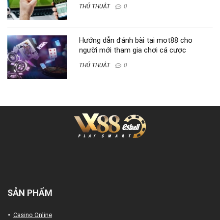
THỦ THUẬT
0
Hướng dẫn đánh bài tại mot88 cho
người mới tham gia chơi cá cược
THỦ THUẬT
0
SẢN PHẨM
Casino Online