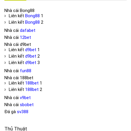
Nhà cái
Bong88
Liên kết
Bong88
1
Liên kết
Bong88
2
Nhà cái
dafabet
Nhà cái
12bet
Nhà cái
d9bet
Liên kết
d9bet
1
Liên kết
d9bet
2
Liên kết
d9bet
3
Nhà cái
fun88
Nhà cái
188bet
Liên kết
188bet
1
Liên kết
188bet
2
Nhà cái
v9bet
Nhà cái
sbobet
Đá gà
sv388
Thủ Thuật