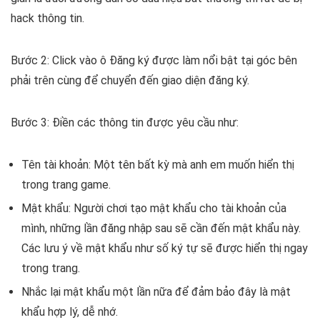
hack thông tin.
Bước 2: Click vào ô Đăng ký được làm nổi bật tại góc bên
phải trên cùng để chuyển đến giao diện đăng ký.
Bước 3: Điền các thông tin được yêu cầu như:
Tên tài khoản: Một tên bất kỳ mà anh em muốn hiển thị
trong trang game.
Mật khẩu: Người chơi tạo mật khẩu cho tài khoản của
mình, những lần đăng nhập sau sẽ cần đến mật khẩu này.
Các lưu ý về mật khẩu như số ký tự sẽ được hiển thị ngay
trong trang.
Nhắc lại mật khẩu một lần nữa để đảm bảo đây là mật
khẩu hợp lý, dễ nhớ.