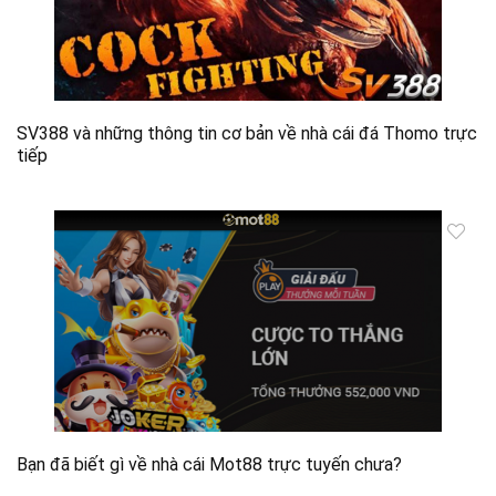
SV388 và những thông tin cơ bản về nhà cái đá Thomo trực
tiếp
Bạn đã biết gì về nhà cái Mot88 trực tuyến chưa?