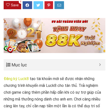
0
Save
Mục lục
Đăng ký Luck8
tạo tài khoản mới sẽ được nhận những
chương trình
khuyến mãi Luck8
cho tân thủ. Trải nghiệm
chơi game càng thêm phần hấp dẫn khi có sự trợ giúp của
những mã thưởng nóng dành cho anh em. Chơi càng nhiều
càng lên tay, chỉ cần nạp tiền một lần là có thể duy trì số