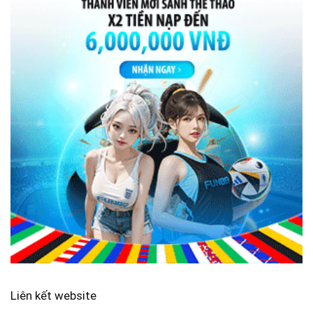
Liên kết website