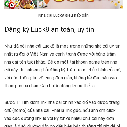
Nhà cái Luck8 siêu hấp dẫn
Đăng ký Luck8 an toàn, uy tín
Như đã nói, nhà cái Luck8 là một trong những nhà cái uy tín
nhất ra đời ở Việt Nam và cạnh tranh được với hàng trăm
nhà cái tên tuổi khác. Để có một tài khoản game trên nhà
cái này thì anh em phải đăng ký trên trang chủ chính của nó,
với các thông tin vô cùng đơn giản, không hề đào sâu vào
thông tin cá nhân. Các bước đăng ký cụ thể là:
Bước 1: Tìm kiếm link nhà cái chính xác để vào được trang
chủ (home) của nhà cái. Phải là link gốc, nếu anh em click
vào các đường link lạ với ký tự và nhiều chữ cái hay đơn
giản là đuôi đường dẫn có dấu hiệu bất thường thì rất dễ bị