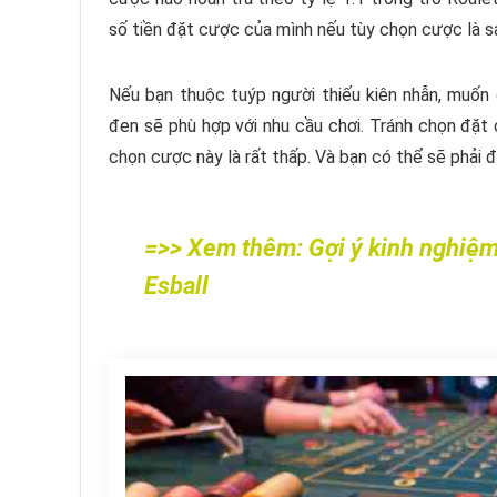
số tiền đặt cược của mình nếu tùy chọn cược là sa
Nếu bạn thuộc tuýp người thiếu kiên nhẫn, muốn
đen sẽ phù hợp với nhu cầu chơi. Tránh chọn đặt
chọn cược này là rất thấp. Và bạn có thể sẽ phải đ
=>> Xem thêm:
Gợi ý kinh nghiệm
Esball