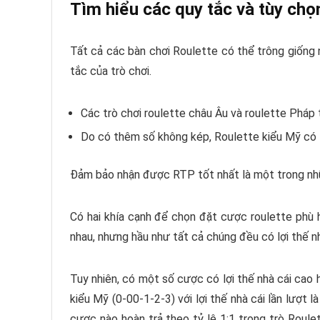
Tìm hiểu các quy tắc và tùy chọ
Tất cả các bàn chơi Roulette có thể trông giống 
tắc của trò chơi.
Các trò chơi roulette châu Âu và roulette Pháp t
Do có thêm số không kép, Roulette kiểu Mỹ có lợ
Đảm bảo nhận được RTP tốt nhất là một trong n
Có hai khía cạnh để chọn đặt cược roulette phù 
nhau, nhưng hầu như tất cả chúng đều có lợi thế nh
Tuy nhiên, có một số cược có lợi thế nhà cái cao
kiểu Mỹ (0-00-1-2-3) với lợi thế nhà cái lần lượt l
cược nào hoàn trả theo tỷ lệ 1:1 trong trò Roule