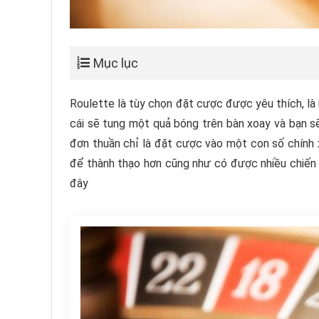
Mục lục
Roulette là tùy chọn đặt cược được yêu thích, là 
cái sẽ tung một quả bóng trên bàn xoay và bạn s
đơn thuần chỉ là đặt cược vào một con số chính 
để thành thạo hơn cũng như có được nhiều chiến
đây