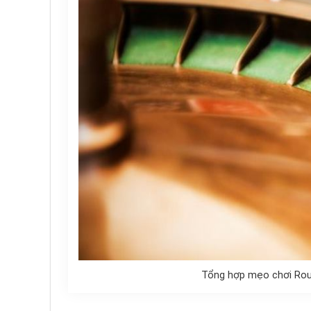
Tổng hợp mẹo chơi Roule