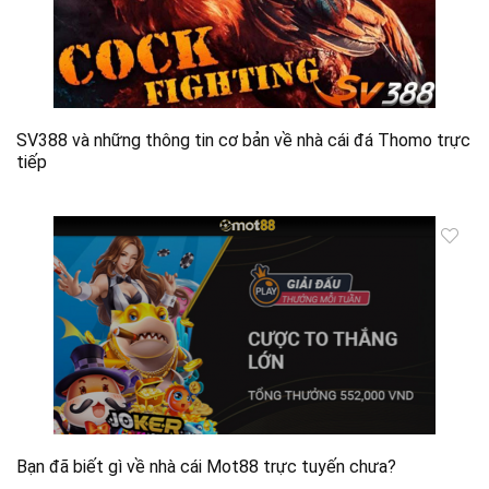
SV388 và những thông tin cơ bản về nhà cái đá Thomo trực
tiếp
Bạn đã biết gì về nhà cái Mot88 trực tuyến chưa?