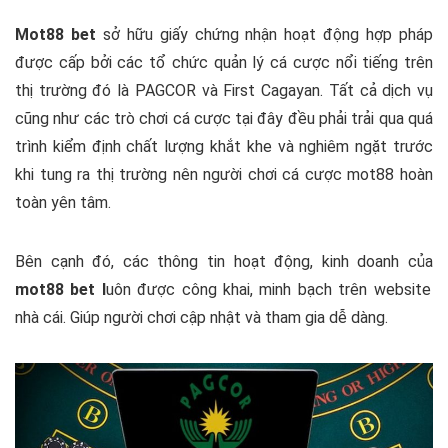
Mot88 bet
sở hữu giấy chứng nhận hoạt động hợp pháp
được cấp bởi các tổ chức quản lý cá cược nổi tiếng trên
thị trường đó là PAGCOR và First Cagayan. Tất cả dịch vụ
cũng như các trò chơi cá cược tại đây đều phải trải qua quá
trình kiểm định chất lượng khắt khe và nghiêm ngặt trước
khi tung ra thị trường nên người chơi cá cược mot88 hoàn
toàn yên tâm.
Bên cạnh đó, các thông tin hoạt động, kinh doanh của
mot88 bet l
uôn được công khai, minh bạch trên website
nhà cái. Giúp người chơi cập nhật và tham gia dễ dàng.