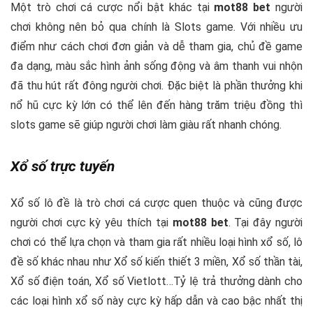
Một trò chơi cá cược nổi bật khác tại
mot88 bet
người
chơi không nên bỏ qua chính là Slots game. Với nhiều ưu
điểm như cách chơi đơn giản và dễ tham gia, chủ đề game
đa dạng, màu sắc hình ảnh sống động và âm thanh vui nhộn
đã thu hút rất đông người chơi. Đặc biệt là phần thưởng khi
nổ hũ cực kỳ lớn có thể lên đến hàng trăm triệu đồng thì
slots game sẽ giúp người chơi làm giàu rất nhanh chóng.
Xổ số trực tuyến
Xổ số lô đề là trò chơi cá cược quen thuộc và cũng được
người chơi cực kỳ yêu thích tại
mot88 bet
. Tại đây người
chơi có thể lựa chọn và tham gia rất nhiều loại hình xổ số, lô
đề số khác nhau như Xổ số kiến thiết 3 miền, Xổ số thần tài,
Xổ số điện toán, Xổ số Vietlott…Tỷ lệ trả thưởng dành cho
các loại hình xổ số này cực kỳ hấp dẫn và cao bậc nhất thị