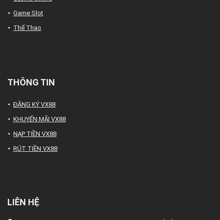
Game Slot
Thể Thao
THÔNG TIN
ĐĂNG KÝ VX88
KHUYẾN MÃI VX88
NẠP TIỀN VX88
RÚT TIỀN VX88
LIÊN HỆ