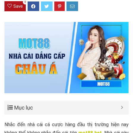
0
Save
Mục lục
Nhắc đến nhà cái cá cược hàng đầu thị trường hiện nay
không thể không nhắc đến cái tên
mot88 bet
. Nhà cái này