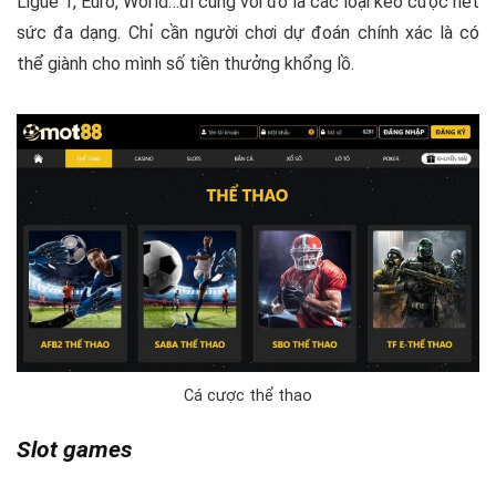
Ligue 1, Euro, World…đi cùng với đó là các loại kèo cược hết
sức đa dạng. Chỉ cần người chơi dự đoán chính xác là có
thể giành cho mình số tiền thưởng khổng lồ.
Cá cược thể thao
Slot games