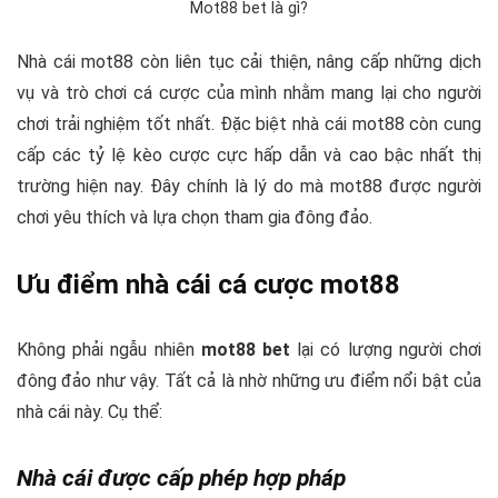
Mot88 bet là gì?
Nhà cái mot88 còn liên tục cải thiện, nâng cấp những dịch
vụ và trò chơi cá cược của mình nhằm mang lại cho người
chơi trải nghiệm tốt nhất. Đặc biệt nhà cái mot88 còn cung
cấp các tỷ lệ kèo cược cực hấp dẫn và cao bậc nhất thị
trường hiện nay. Đây chính là lý do mà mot88 được người
chơi yêu thích và lựa chọn tham gia đông đảo.
Ưu điểm nhà cái cá cược mot88
Không phải ngẫu nhiên
mot88 bet
lại có lượng người chơi
đông đảo như vậy. Tất cả là nhờ những ưu điểm nổi bật của
nhà cái này. Cụ thể:
Nhà cái được cấp phép hợp pháp