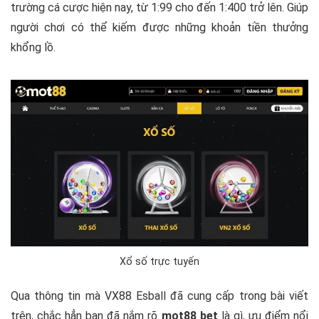
trường cá cược hiện nay, từ 1:99 cho đến 1:400 trở lên. Giúp
người chơi có thể kiếm được những khoản tiền thưởng
khổng lồ.
Xổ số trực tuyến
Qua thông tin mà VX88 Esball đã cung cấp trong bài viết
trên, chắc hẳn bạn đã nắm rõ
mot88 bet
là gì, ưu điểm nổi