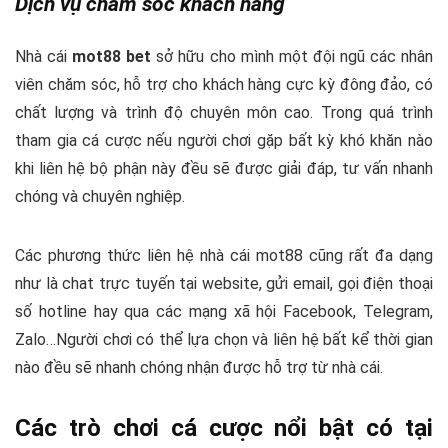
Dịch vụ chăm sóc khách hàng
Nhà cái
mot88 bet
sở hữu cho mình một đội ngũ các nhân
viên chăm sóc, hỗ trợ cho khách hàng cực kỳ đông đảo, có
chất lượng và trình độ chuyên môn cao. Trong quá trình
tham gia cá cược nếu người chơi gặp bất kỳ khó khăn nào
khi liên hệ bộ phận này đều sẽ được giải đáp, tư vấn nhanh
chóng và chuyên nghiệp.
Các phương thức liên hệ nhà cái mot88 cũng rất đa dạng
như là chat trực tuyến tại website, gửi email, gọi điện thoại
số hotline hay qua các mạng xã hội Facebook, Telegram,
Zalo…Người chơi có thể lựa chọn và liên hệ bất kể thời gian
nào đều sẽ nhanh chóng nhận được hỗ trợ từ nhà cái.
Các trò chơi cá cược nổi bật có tại