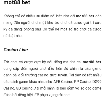
mot88 bet
Không chỉ có nhiều ưu điểm nổi bật, nhà cái
mot88 bet
còn
mang đến người chơi một kho trò chơi cá cược giải trí cực
kỳ đa dạng, phong phú. Có thể kể một số trò chơi cá cược
nổi bật như:
Casino Live
Trò chơi cá cược cực kỳ nổi tiếng mà nhà cái
mot88 bet
cung cấp đến người chơi đầu tiên đó chính là các game
đánh bài đổi thưởng casino trực tuyến. Tại đây có rất nhiều
các sảnh game khác nhau như AFB Casino, PP Casino, DG99
Casino, GD Casino…tại mỗi sảnh lại bao gồm vô số các game
đánh bài riêng biệt để phục vụ người chơi.