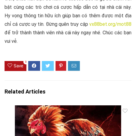
bật cùng các trò chơi cá cược hấp dẫn có tại nhà cái này.
Hy vọng thông tin hữu ích giúp bạn có thêm được một địa
chỉ cá cược uy tín. Đừng quên truy cập
vx88bet.org/mot88
để trở thành thành viên nhà cái này ngay nhé. Chúc các bạn
vui vẻ.
0
Save
Related Articles