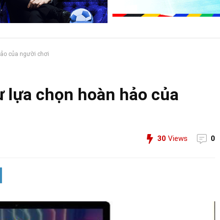
ảo của người chơi
ự lựa chọn hoàn hảo của
30
Views
0