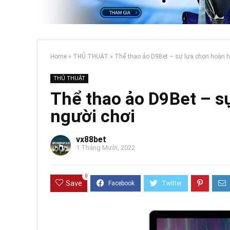
Home
»
THỦ THUẬT
»
Thể thao ảo D9Bet – sự lựa chọn hoàn h
THỦ THUẬT
Thể thao ảo D9Bet – s
người chơi
vx88bet
1 Tháng Mười, 2022
0
Save