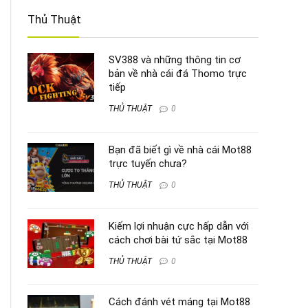
Thủ Thuật
SV388 và những thông tin cơ
bản về nhà cái đá Thomo trực
tiếp
THỦ THUẬT
0
Bạn đã biết gì về nhà cái Mot88
trực tuyến chưa?
THỦ THUẬT
0
Kiếm lợi nhuận cực hấp dẫn với
cách chơi bài tứ sắc tại Mot88
THỦ THUẬT
0
Cách đánh vét máng tại Mot88