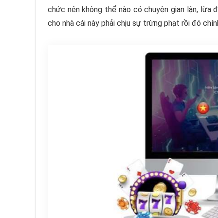
chức nên không thể nào có chuyện gian lận, lừa 
cho nhà cái này phải chịu sự trừng phạt rồi đó ch