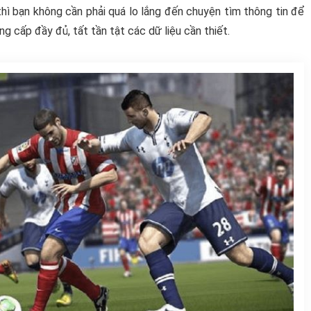
thì bạn không cần phải quá lo lắng đến chuyện tìm thông tin để
g cấp đầy đủ, tất tần tật các dữ liệu cần thiết.