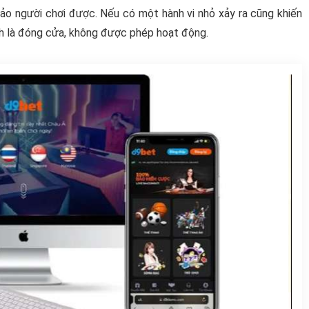
đảo người chơi được. Nếu có một hành vi nhỏ xảy ra cũng khiến
ính là đóng cửa, không được phép hoạt động.