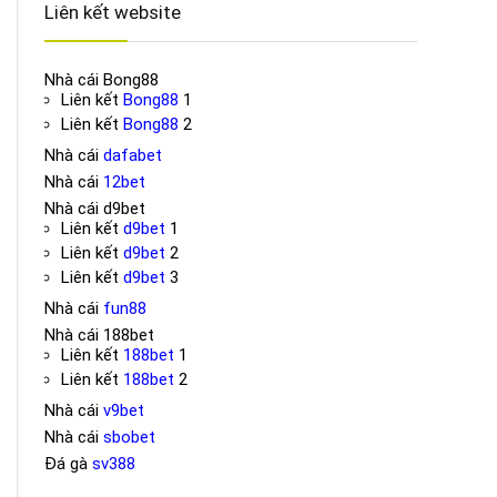
Liên kết website
Nhà cái
Bong88
Liên kết
Bong88
1
Liên kết
Bong88
2
Nhà cái
dafabet
Nhà cái
12bet
Nhà cái
d9bet
Liên kết
d9bet
1
Liên kết
d9bet
2
Liên kết
d9bet
3
Nhà cái
fun88
Nhà cái
188bet
Liên kết
188bet
1
Liên kết
188bet
2
Nhà cái
v9bet
Nhà cái
sbobet
Đá gà
sv388