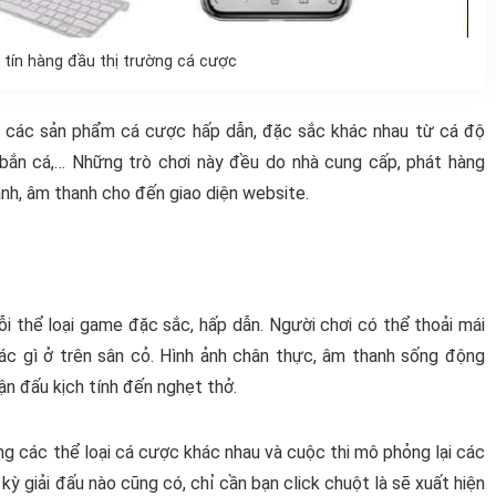
 tín hàng đầu thị trường cá cược
u các sản phẩm cá cược hấp dẫn, đặc sắc khác nhau từ cá độ
 bắn cá,… Những trò chơi này đều do nhà cung cấp, phát hàng
ảnh, âm thanh cho đến giao diện website.
i thể loại game đặc sắc, hấp dẫn. Người chơi có thể thoải mái
hác gì ở trên sân cỏ. Hình ảnh chân thực, âm thanh sống động
ận đấu kịch tính đến nghẹt thở.
g các thể loại cá cược khác nhau và cuộc thi mô phỏng lại các
kỳ giải đấu nào cũng có, chỉ cần bạn click chuột là sẽ xuất hiện