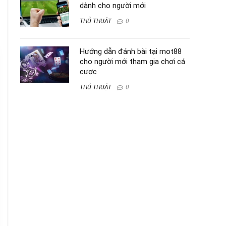
dành cho người mới
THỦ THUẬT
0
Hướng dẫn đánh bài tại mot88
cho người mới tham gia chơi cá
cược
THỦ THUẬT
0