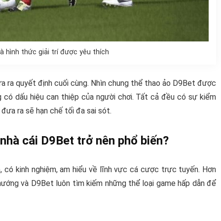
 hình thức giải trí được yêu thích
ưa ra quyết định cuối cùng. Nhìn chung thể thao ảo D9Bet được
g có dấu hiệu can thiệp của người chơi. Tất cả đều có sự kiểm
 đưa ra sẽ hạn chế tối đa sai sót.
 nhà cái D9Bet trở nên phổ biến?
, có kinh nghiệm, am hiểu về lĩnh vực cá cược trực tuyến. Hơn
 hướng và D9Bet luôn tìm kiếm những thể loại game hấp dẫn để