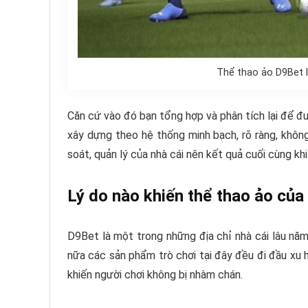
Thể thao ảo D9Bet là
Căn cứ vào đó bạn tổng hợp và phân tích lại để đ
xây dựng theo hệ thống minh bạch, rõ ràng, khôn
soát, quản lý của nhà cái nên kết quả cuối cùng khi
Lý do nào khiến thể thao ảo của
D9Bet là một trong những địa chỉ nhà cái lâu năm
nữa các sản phẩm trò chơi tại đây đều đi đầu xu
khiến người chơi không bị nhàm chán.